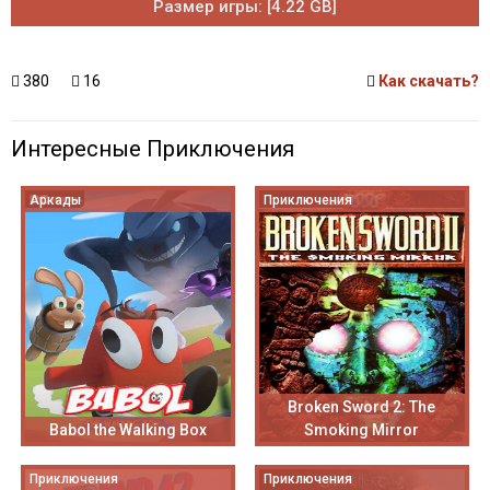
Размер игры: [4.22 GB]
380
16
Как скачать?
Интересные Приключения
Аркады
Приключения
Broken Sword 2: The
Babol the Walking Box
Smoking Mirror
Приключения
Приключения