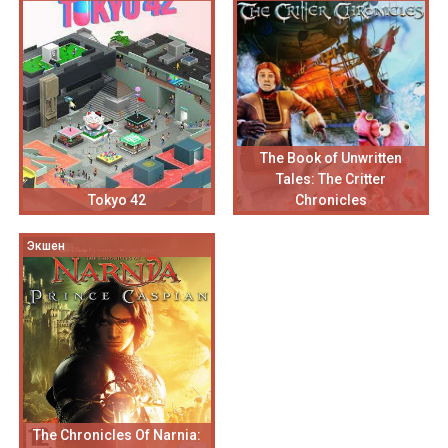
The Book of Unwritten
Tales: The Critter
Tokyo 42
Chronicles
Экшен
The Chronicles Of Narnia: