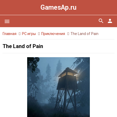
GamesAp.ru
search
person
menu
Главная
PC игры
Приключения
The Land of Pain
The Land of Pain