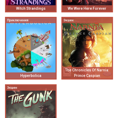
Witch Strandings
We Were Here Forever
Приключения
Экшен
The Chronicles Of Narnia:
Hyperbolica
Prince Caspian
Экшен