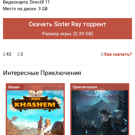
Видеокарта: DirectX 11
Место на диске: 3 GB
Скачать Sister Ray торрент
Размер игры: [2.39 GB]
43
3
Как скачать?
Интересные Приключения
Экшен
Приключения