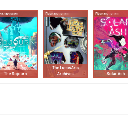
иключения
Приключения
Приключения
The LucasArts
The Sojourn
Archives
Solar Ash