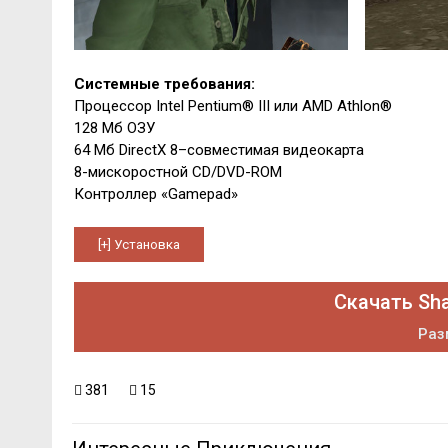
Системные требования:
Процессор Intel Pentium® III или AMD Athlon®
128 Мб ОЗУ
64 Мб DirectX 8–совместимая видеокарта
8-мискоростной CD/DVD-ROM
Контроллер «Gamepad»
Скачать Sha
Раз
381
15