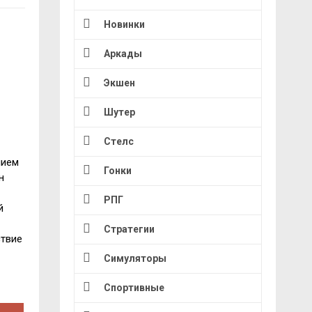
Новинки
Аркады
Экшен
Шутер
Стелс
нием
Гонки
н
РПГ
й
Стратегии
ствие
Симуляторы
Спортивные