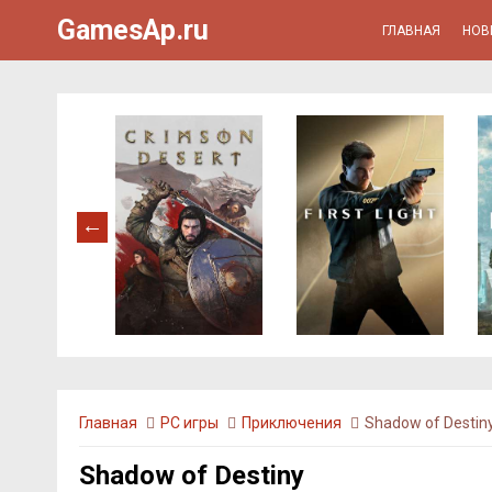
GamesAp.ru
ГЛАВНАЯ
НОВ
Главная
PC игры
Приключения
Shadow of Destin
Shadow of Destiny