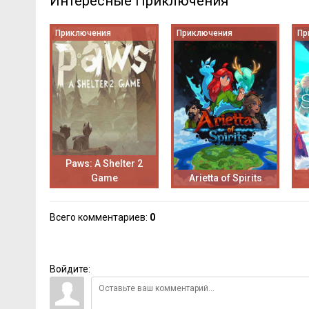
Интересные Приключения
Приключения
Приключения
Пр
Paws: A Shelter 2
Game
Arietta of Spirits
Всего комментариев
:
0
Войдите: