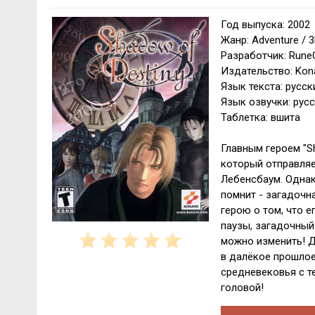
Год выпуска: 2002
Жанр: Adventure / 
Разработчик: RuneC
Издательство: Kon
Язык текста: русск
Язык озвучки: русс
Таблетка: вшита
Главным героем "S
который отправляе
Лебенсбаум. Однако
помнит - загадочн
герою о том, что 
паузы, загадочный
можно изменить! Д
в далёкое прошлое
средневековья с т
головой!