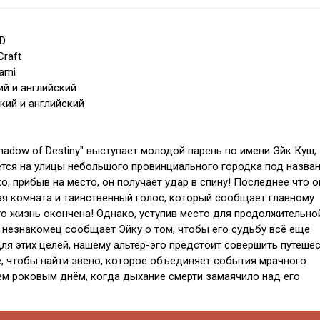
3D
raft
ami
ий и английский
кий и английский
hadow of Destiny" выступает молодой парень по имени Эйк Куш,
тся на улицы небольшого провинциального городка под назва
, прибыв на место, он получает удар в спину! Последнее что о
ая комната и таинственный голос, который сообщает главному
его жизнь окончена! Однако, уступив место для продолжительно
 незнакомец сообщает Эйку о том, чтобы его судьбу всё еще
ля этих целей, нашему альтер-эго предстоит совершить путеше
, чтобы найти звено, которое объединяет события мрачного
ем роковым днём, когда дыхание смерти замаячило над его