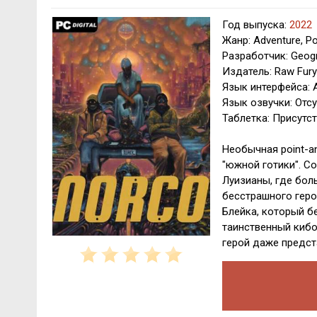
Год выпуска:
2022
Жанр: Adventure, Poi
Разработчик: Geog
Издатель: Raw Fury
Язык интерфейса: 
Язык озвучки: Отсу
Таблетка: Присутс
Необычная point-an
"южной готики". С
Луизианы, где бол
бесстрашного геро
Блейка, который б
таинственный кибо
герой даже предста