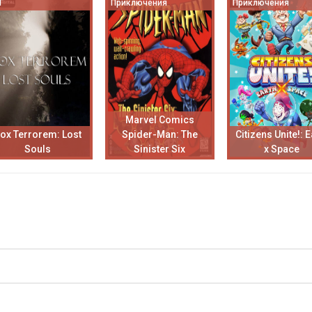
Г
Приключения
Приключения
Marvel Comics
ox Terrorem: Lost
Spider-Man: The
Citizens Unite!: E
Souls
Sinister Six
x Space