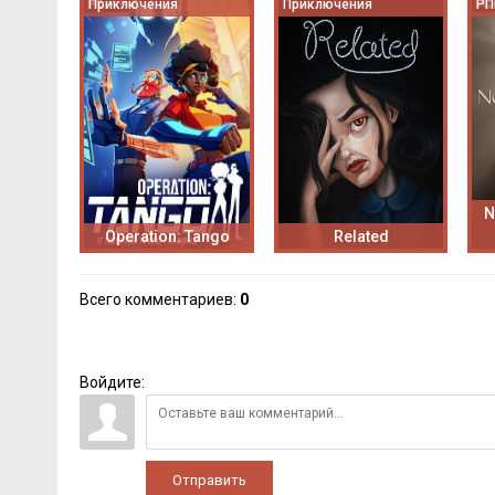
Приключения
Приключения
РП
N
Operation: Tango
Related
Всего комментариев
:
0
Войдите:
Отправить