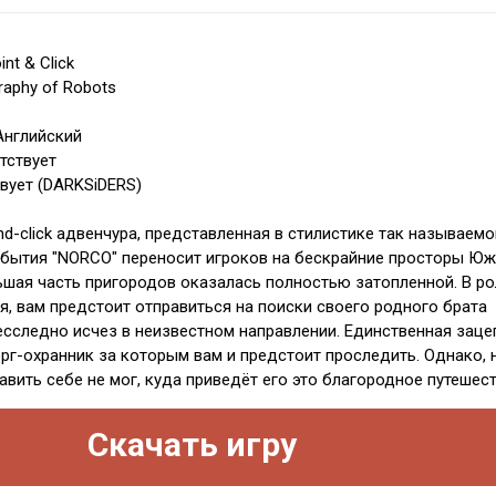
nt & Click
raphy of Robots
Английский
тствует
твует (DARKSiDERS)
d-click адвенчура, представленная в стилистике так называемо
обытия "NORCO" переносит игроков на бескрайние просторы Ю
ьшая часть пригородов оказалась полностью затопленной. В ро
я, вам предстоит отправиться на поиски своего родного брата
есследно исчез в неизвестном направлении. Единственная заце
рг-охранник за которым вам и предстоит проследить. Однако, 
вить себе не мог, куда приведёт его это благородное путешест
Скачать игру