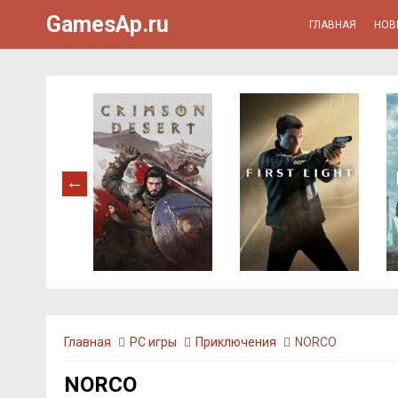
GamesAp.ru
ГЛАВНАЯ
НОВ
Главная
PC игры
Приключения
NORCO
NORCO