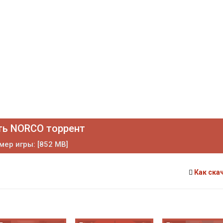
ть NORCO торрент
мер игры: [852 MB]
Как ска