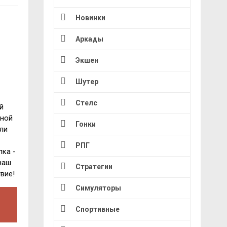
Новинки
Аркады
Экшен
Шутер
Стелс
й
жной
Гонки
ли
РПГ
пка -
наш
Стратегии
вие!
Симуляторы
Спортивные