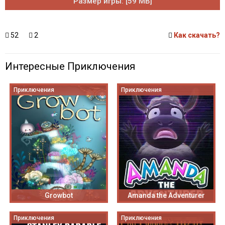
Размер игры: [59 MB]
52
2
Как скачать?
Интересные Приключения
Приключения
Приключения
Growbot
Amanda the Adventurer
Приключения
Приключения