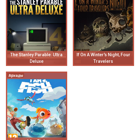
The Stanley Parable: Ultra
If On A Winter's Night, Four
Deluxe
Travelers
Аркады