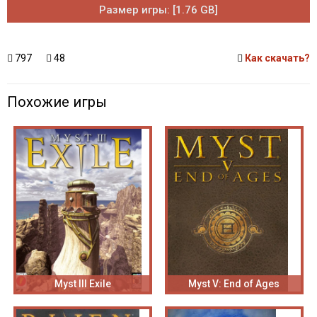
Размер игры: [1.76 GB]
797
48
Как скачать?
Похожие игры
Myst III Exile
Myst V: End of Ages