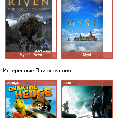
Myst 2: Riven
Myst
Интересные Приключения
Аркады
Экшен