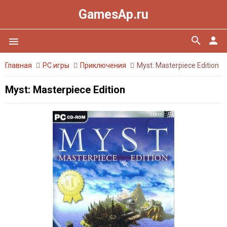
GamesAp.ru
search
person
menu
Главная
PC игры
Приключения
Myst: Masterpiece Edition
Myst: Masterpiece Edition