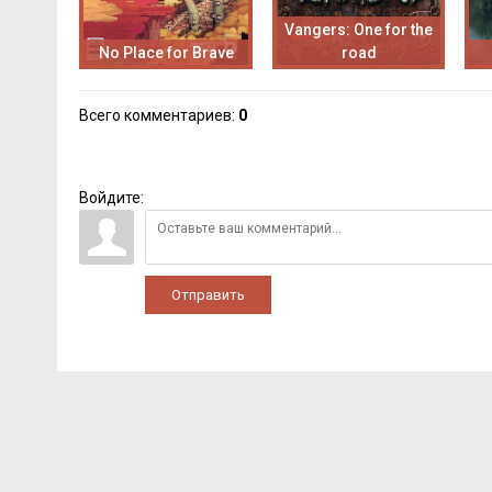
Vangers: One for the
No Place for Brave
road
Всего комментариев
:
0
Войдите:
Отправить