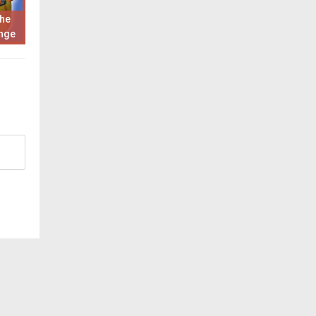
The
enge