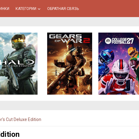
ИНКИ
КАТЕГОРИИ
ОБРАТНАЯ СВЯЗЬ
keyboard_arrow_down
r's Cut Deluxe Edition
dition