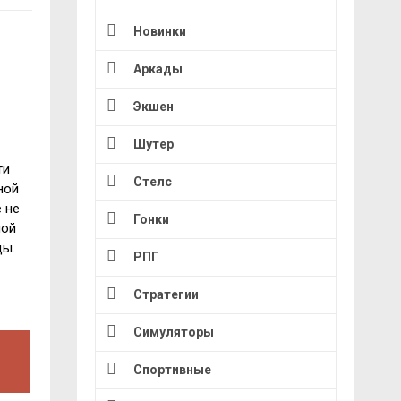
Новинки
Аркады
Экшен
Шутер
ти
Стелс
ной
 не
Гонки
ной
ды.
РПГ
Стратегии
Симуляторы
Спортивные