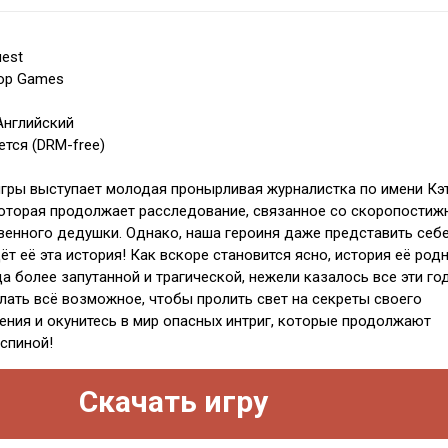
uest
top Games
Английский
ется (DRM-free)
игры выступает молодая пронырливая журналистка по имени Кэ
, которая продолжает расследование, связанное со скоропостиж
венного дедушки. Однако, наша героиня даже представить себе
ёт её эта история! Как вскоре становится ясно, история её род
а более запутанной и трагической, нежели казалось все эти го
лать всё возможное, чтобы пролить свет на секреты своего
ния и окунитесь в мир опасных интриг, которые продолжают
 спиной!
Скачать игру