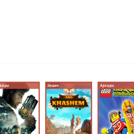
кады
Экшен
Аркады