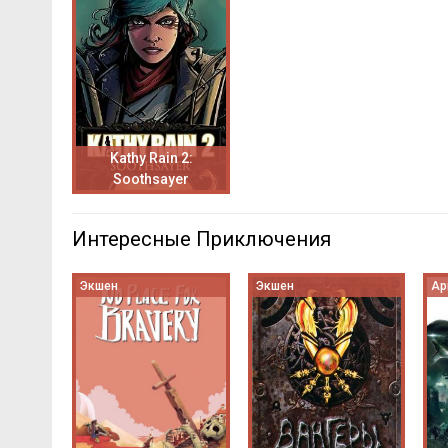
Kathy Rain 2:
Soothsayer
Интересные Приключения
Экшен
Экшен
Ар