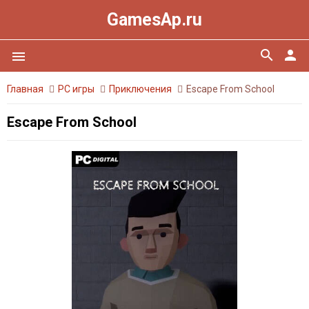
GamesAp.ru
search
person
menu
Главная
PC игры
Приключения
Escape From School
Escape From School