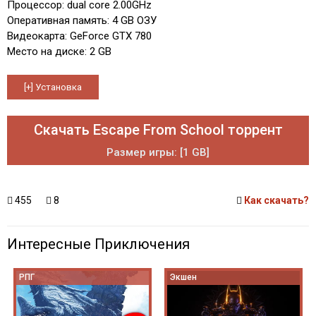
Процессор: dual core 2.00GHz
Оперативная память: 4 GB ОЗУ
Видеокарта: GeForce GTX 780
Место на диске: 2 GB
Скачать Escape From School торрент
Размер игры: [1 GB]
455
8
Как скачать?
Интересные Приключения
РПГ
Экшен