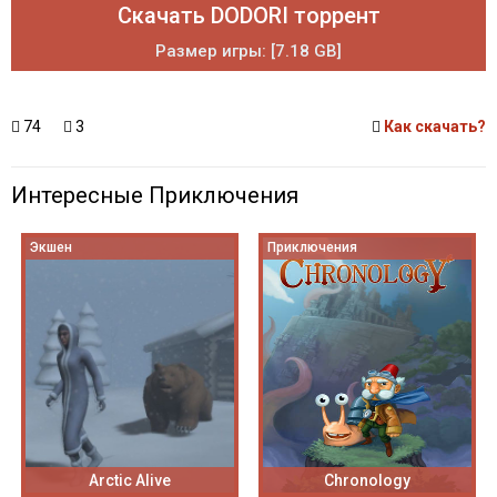
Скачать DODORI торрент
Размер игры: [7.18 GB]
74
3
Как скачать?
Интересные Приключения
Экшен
Приключения
Arctic Alive
Chronology