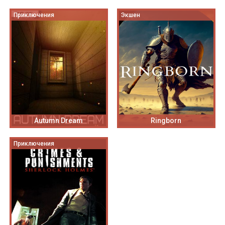
Приключения
Экшен
Autumn Dream
Ringborn
Приключения