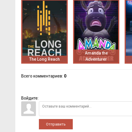
Amanda the
The Long Reach
Adventurer
Всего комментариев
:
0
Войдите:
Отправить