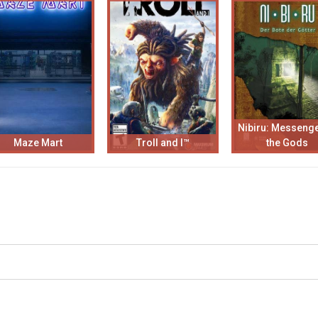
Nibiru: Messenge
Maze Mart
Troll and I™
the Gods