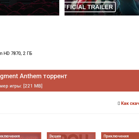
n HD 7870, 2 ГБ
gment Anthem торрент
мер игры: [221 MB]
Как ска
иключения
Экшен
Приключения