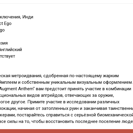
иключения, Инди
ct Ego
Ego
нзия
Английский
тствует
еская метроидвания, сдобренная по-настоящему жарким
ймплеем и собственным уникальным визуальным оформлением.
"Augment Anthem" вам предстоит принять участие в комбинации
циональных видов апгрейдов, отвечающих за оружие,
огое другое. Примите участие в исследовании различных
окации, начиная от затопленных руин и заканчивая таинствен
ерами, постарайтесь справиться с серьёзной биомеханическо
 все силы на то, чтобы восстановить последнее поселение люде