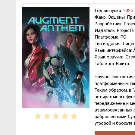
Год выпуска:
2026
Жанр: Экшены, Пр
Разработчик: Proje
Издатель: Project 
Платформа: PC
Тип издания: Лице
Язык интерфейса: 
Язык озвучки: Отсу
Таблетка: Вшита
Научно-фантастич
платформенным ге
Таким образом, в 
четырех многофунк
передвижение и мн
взаимосвязанных л
заброшенными бунк
угрозой и бросьте