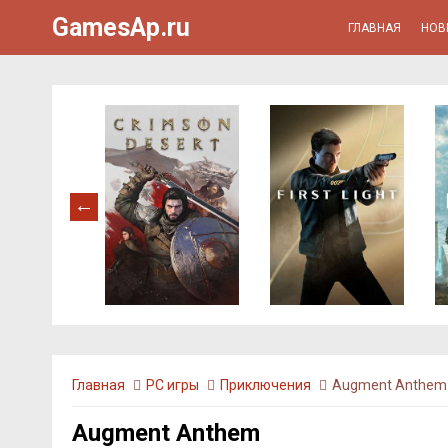
GamesAp.ru
ГЛАВНАЯ
НОВ
Главная
PC игры
Приключения
Augment Anthem
Augment Anthem