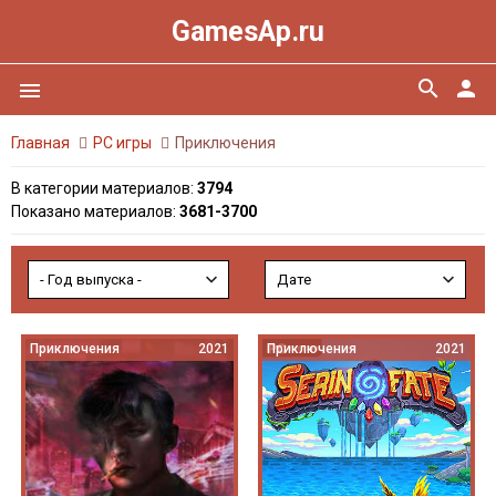
GamesAp.ru
search
person
menu
Главная
PC игры
Приключения
В категории материалов
:
3794
Показано материалов
:
3681-3700
Приключения
2021
Приключения
2021