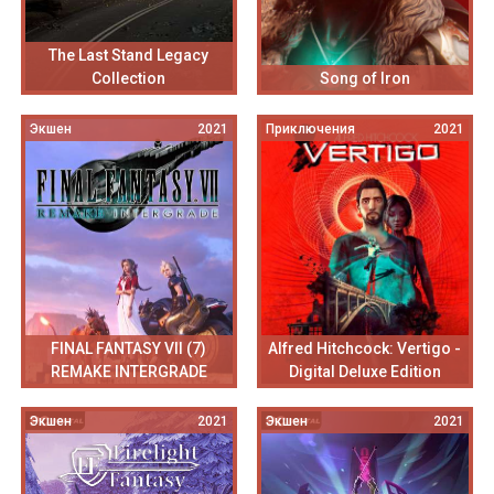
The Last Stand Legacy
Collection
Song of Iron
Экшен
2021
Приключения
2021
FINAL FANTASY VII (7)
Alfred Hitchcock: Vertigo -
REMAKE INTERGRADE
Digital Deluxe Edition
Экшен
2021
Экшен
2021