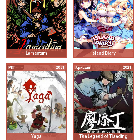
Lamentum
Island Diary
РПГ
2021
Аркады
2021
Yaga
The Legend of Tianding