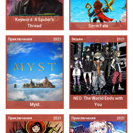
Keyword: A Spider's
Thread
Serin Fate
Приключения
2021
Экшен
2021
NEO: The World Ends with
Myst
You
Приключения
2021
Приключения
2021