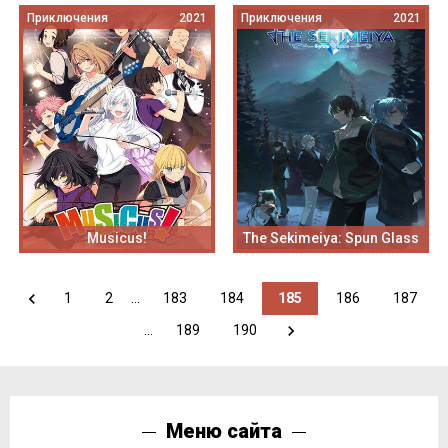
Приключения
2021
Приключения
2021
Musicus!
The Sekimeiya: Spun Glass
1
2
...
183
184
185
186
187
...
189
190
Меню сайта