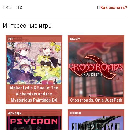
42
3
Как скачать?
Интересные игры
РПГ
Квест
Atelier Lydie & Suelle: The
Alchemists and the
Mysterious Paintings DX
Crossroads. On a Just Path
Аркады
Экшен