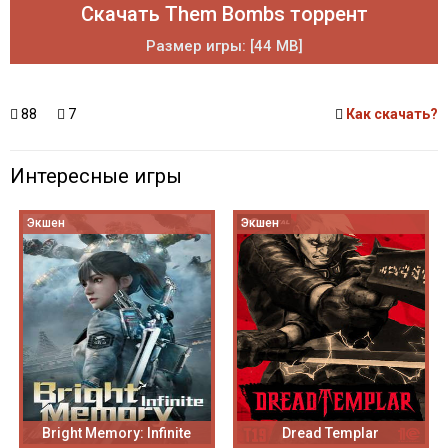
Скачать Them Bombs торрент
Размер игры: [44 MB]
88
7
Как скачать?
Интересные игры
Экшен
Экшен
Bright Memory: Infinite
Dread Templar