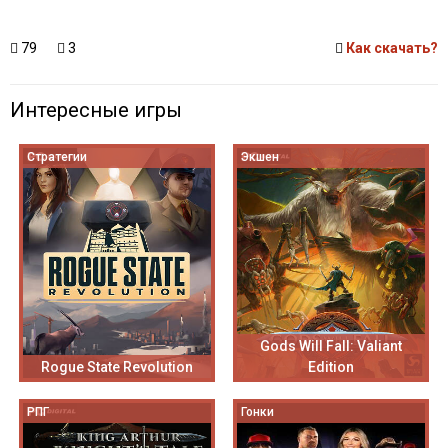
79
3
Как скачать?
Интересные игры
Стратегии
Экшен
Gods Will Fall: Valiant
Rogue State Revolution
Edition
РПГ
Гонки