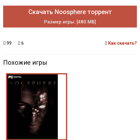
Скачать Noosphere торрент
Размер игры: [480 MB]
99
6
Как скачать?
Похожие игры