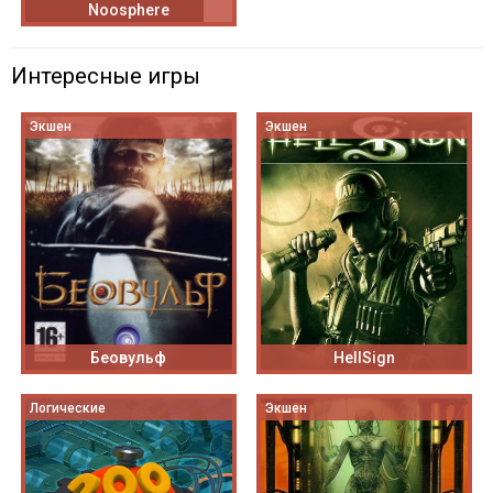
Noosphere
Интересные игры
Экшен
Экшен
Беовульф
HellSign
Логические
Экшен