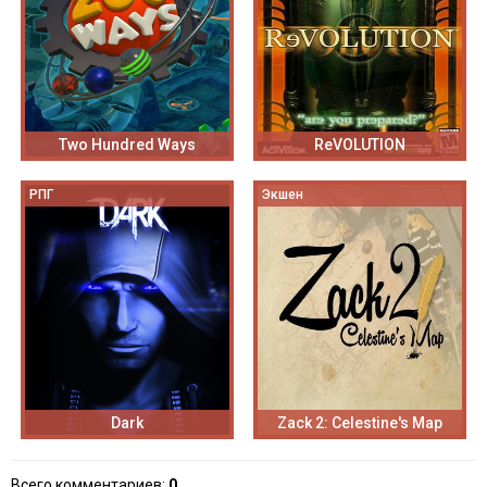
Two Hundred Ways
ReVOLUTION
РПГ
Экшен
Dark
Zack 2: Celestine's Map
Всего комментариев
:
0