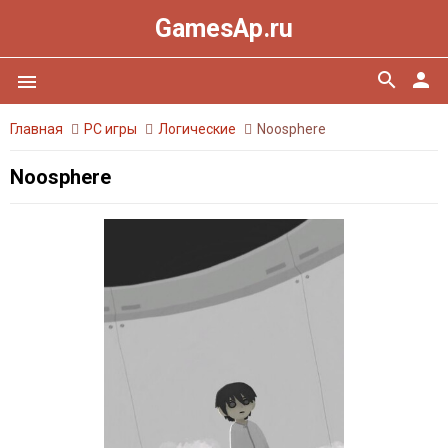
GamesAp.ru
search
person
menu
Главная
PC игры
Логические
Noosphere
Noosphere