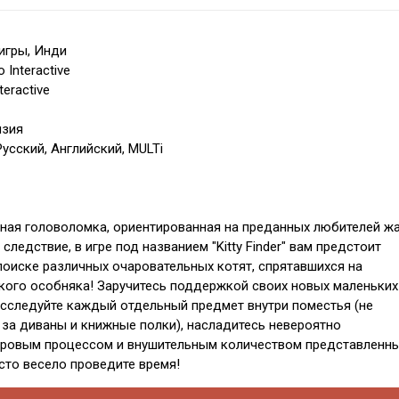
игры, Инди
 Interactive
eractive
нзия
усский, Английский, MULTi
ная головоломка, ориентированная на преданных любителей ж
к следствие, в игре под названием "Kitty Finder" вам предстоит
 поиске различных очаровательных котят, спрятавшихся на
ского особняка! Заручитесь поддержкой своих новых маленьких
исследуйте каждый отдельный предмет внутри поместья (не
 за диваны и книжные полки), насладитесь невероятно
ровым процессом и внушительным количеством представленн
осто весело проведите время!