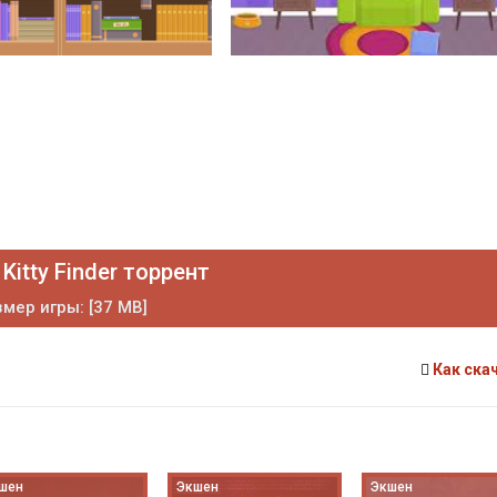
Kitty Finder торрент
мер игры: [37 MB]
Как ска
шен
Экшен
Экшен