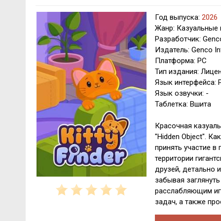
Год выпуска:
2026
Жанр: Казуальные 
Разработчик: Genco
Издатель: Genco Int
Платформа: PC
Тип издания: Лице
Язык интерфейса: Р
Язык озвучки: -
Таблетка: Вшита
Красочная казуаль
"Hidden Object". Ка
принять участие в
территории гигант
друзей, детально 
забывая заглянуть
расслабляющим иг
задач, а также пр