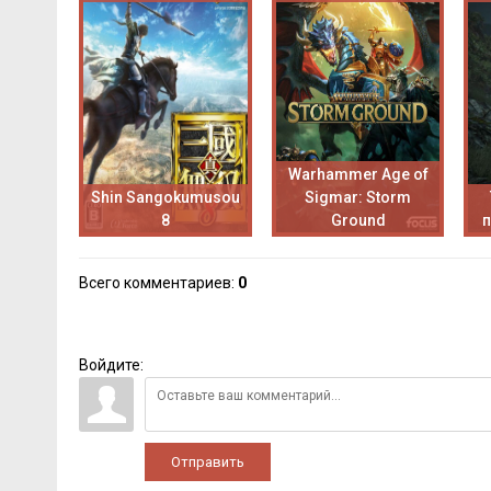
Warhammer Age of
Shin Sangokumusou
Sigmar: Storm
8
Ground
Всего комментариев
:
0
Войдите:
Отправить