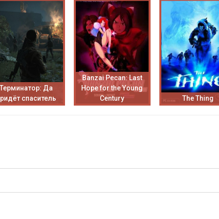
Banzai Pecan: Last
Терминатор: Да
Hope for the Young
придёт спаситель
Century
The Thing