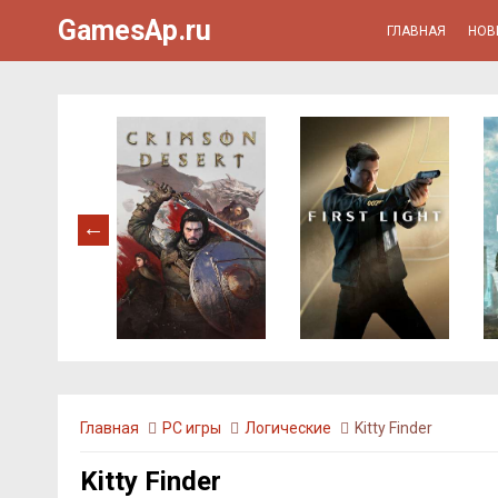
GamesAp.ru
ГЛАВНАЯ
НОВ
Главная
PC игры
Логические
Kitty Finder
Kitty Finder