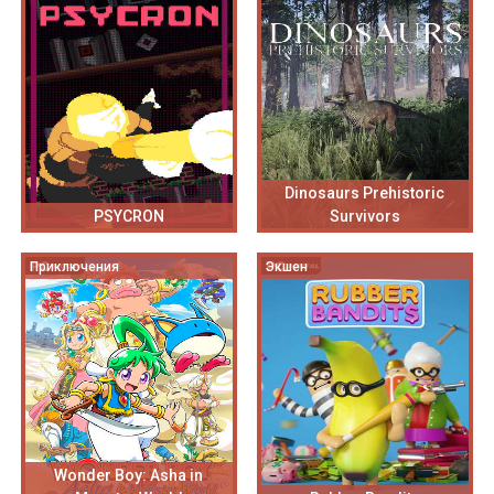
Dinosaurs Prehistoric
PSYCRON
Survivors
Приключения
Экшен
Wonder Boy: Asha in