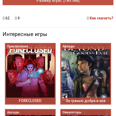
Размер игры: [185 MB]
62
4
Как скачать?
Интересные игры
Приключения
Аркады
FORECLOSED
За гранью добра и зла
Аркады
Симуляторы