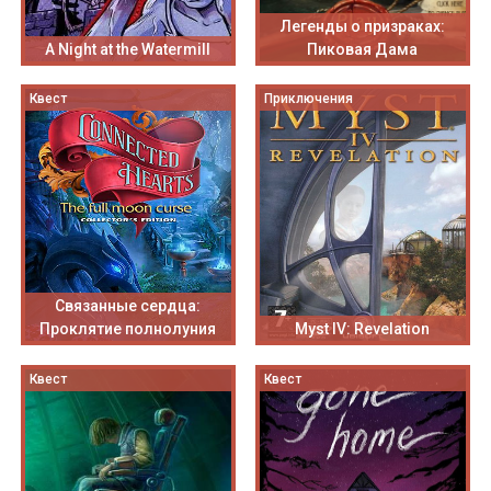
Легенды о призраках:
A Night at the Watermill
Пиковая Дама
Квест
Приключения
Связанные сердца:
Проклятие полнолуния
Myst IV: Revelation
Квест
Квест