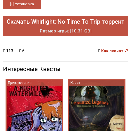
Скачать Whirlight: No Time To Trip торрент
Размер игры: [10.31 GB]
113
6
Как скачать?
Интересные Квесты
Приключения
Квест