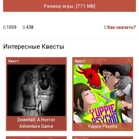
Размер игры: [771 MB]
1059
438
Как скачать?
Интересные Квесты
Квест
Квест
Downfall: A Horror
Adventure Game
Yuppie Psycho