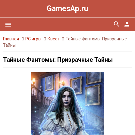
GamesAp.ru
search
person
menu
Главная
PC игры
Квест
Тайные Фантомы: Призрачные
Тайны
Тайные Фантомы: Призрачные Тайны