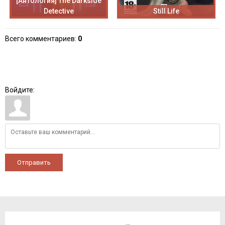
[Антология] The Darkside
Detective
Still Life
Всего комментариев
:
0
Войдите:
Отправить