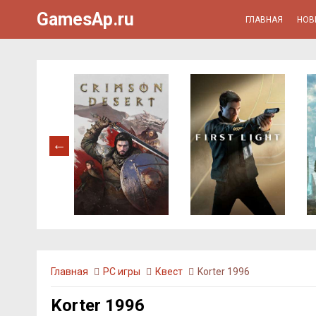
GamesAp.ru
ГЛАВНАЯ
НОВ
Главная
PC игры
Квест
Korter 1996
Korter 1996