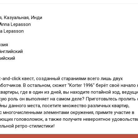
, Казуальная, Инди
-Anna Lepasson
na Lepasson
нзия
Английский
лийский
-and-click квест, созданный стараниями всего лишь двух
отчиков. В остальном, сюжет "Korter 1996" берёт своё начало 
вартиры, где в один из дней, вы находите потайной ход, ведущи
кую роль он выполняет на самом деле? Приготовьтесь пролить 
йны данного места, посетите множество различных квартир,
с многочисленными элементами окружения, примите участие в
ющих головоломок, а также получите невероятное удовольств
ельной ретро-стилистики!