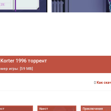
Korter 1996 торрент
мер игры: [59 MB]
Как ска
ест
Квест
Приключения