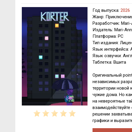
Год выпуска:
2026
Жанр: Приключения
Разработчик: Mari
Издатель: Mari-An
Платформа: PC
Тип издания: Лице
Язык интерфейса: 
Язык озвучки: Анг
Таблетка: Вшита
Оригинальный point
независимых разраб
территории новой к
чужие дома. Но ка
на невероятные та
взаимодействуйте 
решении захватыва
графики и выразит