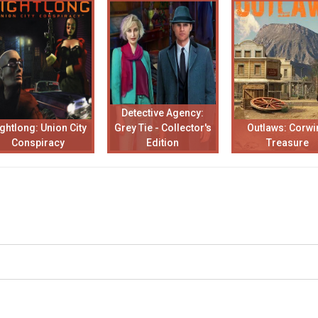
Detective Agency:
ghtlong: Union City
Grey Tie - Collector's
Outlaws: Corwi
Conspiracy
Edition
Treasure