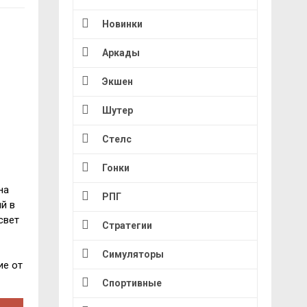
Новинки
Аркады
Экшен
Шутер
Стелс
Гонки
на
РПГ
й в
свет
Стратегии
Симуляторы
ие от
Спортивные