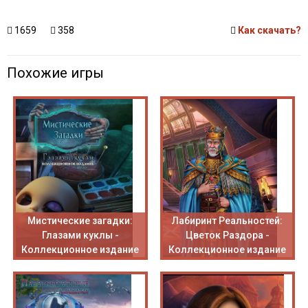
1659
358
Как скачать?
Похожие игры
Мистические загадки:
Лабиринт Реальностей:
Глазами куклы -
Цветок Раздора -
Коллекционное издание
Коллекционное издание