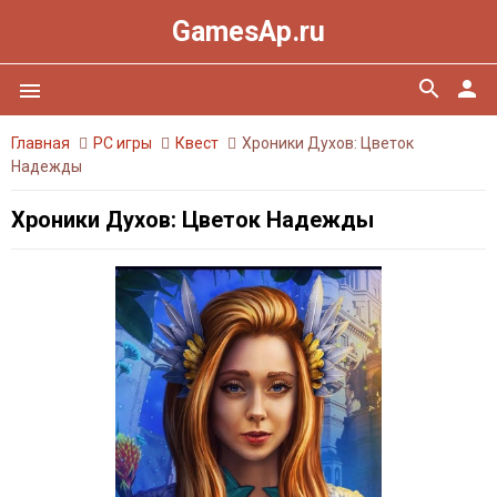
GamesAp.ru
search
person
menu
Главная
PC игры
Квест
Хроники Духов: Цветок
Надежды
Хроники Духов: Цветок Надежды