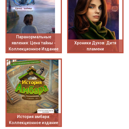
Паранормальные
явления: Цена тайны -
Хроники Духов: Дитя
Коллекционное Издание
пламени
История амбара:
Коллекционное издание