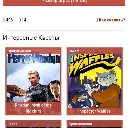
Размер игры: [1.8 GB]
496
14
Как скачать?
Интересные Квесты
Приключения
Квест
Rhodan: Myth of the
Illochim
Inspector Waffles
Квест
Приключения