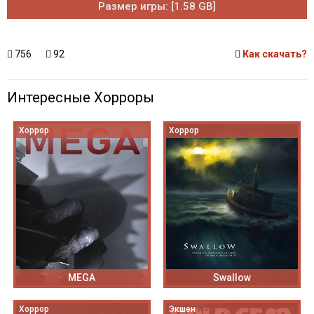
Размер игры: [1.58 GB]
756
92
Как скачать?
Интересные Хорроры
Хоррор
Хоррор
MEGA
Swallow
Хоррор
Экшен