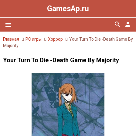
GamesAp.ru
search
person
menu
Главная
PC игры
Хоррор
Your Turn To Die -Death Game By
Majority
Your Turn To Die -Death Game By Majority