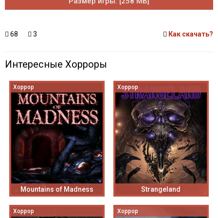
Размер игры: [258 MB]
68
3
Как скачать?
Интересные Хорроры
Хоррор
Хоррор
Mountains of Madness
Strangeland
Хоррор
Хоррор