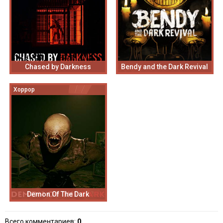
Chased by Darkness
Bendy and the Dark Revival
Хоррор
Demon Of The Dark
Всего комментариев
:
0