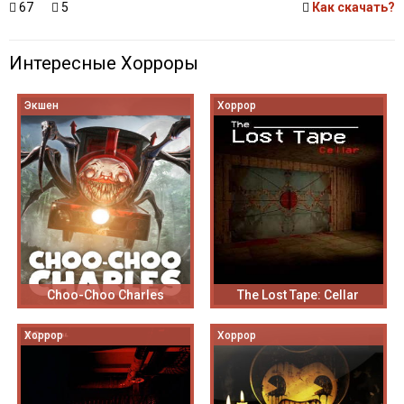
67
5
Как скачать?
Интересные Хорроры
Экшен
Хоррор
Choo-Choo Charles
The Lost Tape: Cellar
Хоррор
Хоррор