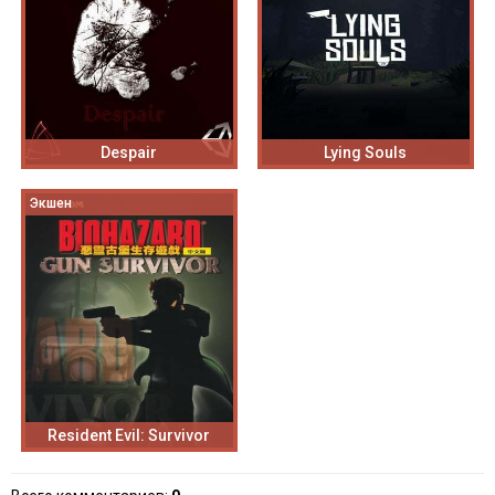
Despair
Lying Souls
Экшен
Resident Evil: Survivor