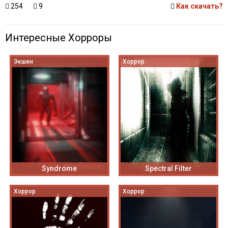
254
9
Как скачать?
Интересные Хорроры
Экшен
Хоррор
Syndrome
Spectral Filter
Хоррор
Хоррор