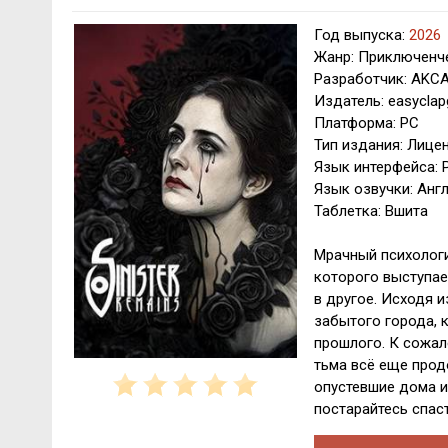
Год выпуска:
2026
Жанр: Приключенче
Разработчик: AKC
Издатель: easycla
Платформа: PC
Тип издания: Лице
Язык интерфейса: Р
Язык озвучки: Анг
Таблетка: Вшита
Мрачный психологи
которого выступае
в другое. Исходя и
забытого города, 
прошлого. К сожал
тьма всё еще прод
опустевшие дома и
постарайтесь спаст