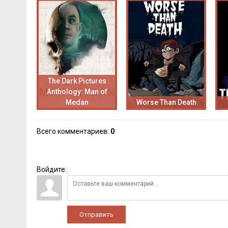
The Dark Pictures
Anthology: Man of
Medan
Worse Than Death
Всего комментариев
:
0
Войдите:
Отправить