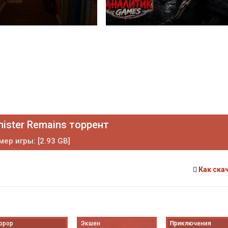
nister Remains торрент
мер игры: [2.93 GB]
Как ска
ррор
Экшен
Приключения