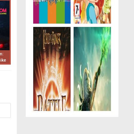
m:
ike