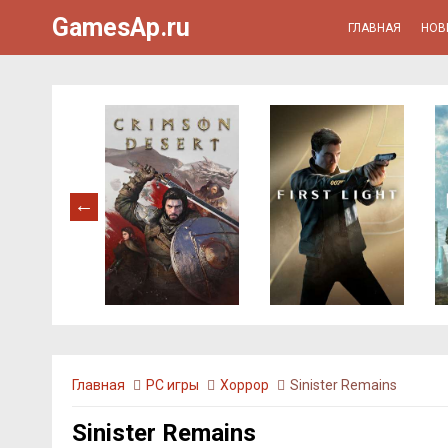
GamesAp.ru
ГЛАВНАЯ
НОВ
Главная
PC игры
Хоррор
Sinister Remains
Sinister Remains