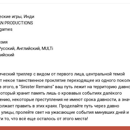
ские игры, Инди
AN PRODUCTIONS
pgames
нзия
усский, Английский, MULTi
лийский
ческий триллер с видом от первого лица, центральной темой
т некое таинственное проклятие переходящее из одного покол
з этого, в "Sinister Remains" ваш путь лежит на территорию давн
который хранит память лишь о кровавых событиях далёкого
ению, некоторые преступления не имеют срока давности, а зна
олжает править в этих краях. Проделайте путь через давно
 улицы, пролейте свет на ужасающие события минувших дней и
и то, что всё еще осталось от этого места!