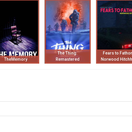
The Thing:
Fears to Fatho
TheMemory
Remastered
Norwood Hitchh