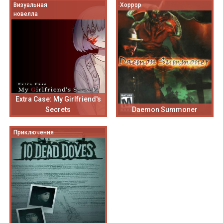
Визуальная
Хоррор
новелла
Extra Case: My Girlfriend's
Secrets
Daemon Summoner
Приключения