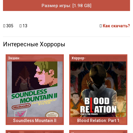
Размер игры: [1.98 GB]
305
13
Как скачать?
Интересные Хорроры
Экшен
Хоррор
Soundless Mountain II
Blood Relation: Part 1