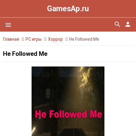
GamesAp.ru
search
person
menu
Главная
PC игры
Хоррор
He Followed Me
He Followed Me