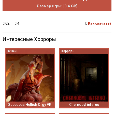
Размер игры: [3.4 GB]
62
4
Как скачать?
Интересные Хорроры
Экшен
Хоррор
Succubus Hellish Orgy VR
Chernobyl inferno