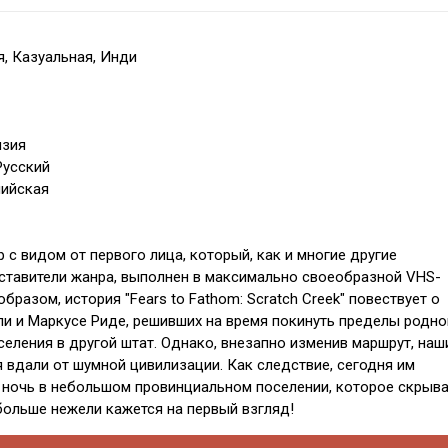
, Казуальная, Инди
нзия
Русский
лийская
 с видом от первого лица, который, как и многие другие
тавители жанра, выполнен в максимально своеобразной VHS-
образом, история "Fears to Fathom: Scratch Creek" повествует о
ли и Маркусе Риде, решивших на время покинуть пределы родно
селения в другой штат. Однако, внезапно изменив маршрут, наш
 вдали от шумной цивилизации. Как следствие, сегодня им
 ночь в небольшом провинциальном поселении, которое скрыва
больше нежели кажется на первый взгляд!