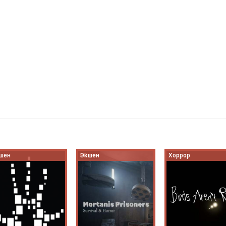
шен
Экшен
Хоррор