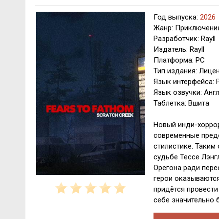
Год выпуска:
2026
Жанр: Приключения
Разработчик: Rayll
Издатель: Rayll
Платформа: PC
Тип издания: Лице
Язык интерфейса: 
Язык озвучки: Анг
Таблетка: Вшита
Новый инди-хоррор
современные предс
стилистике. Таким 
судьбе Тессе Лэнг
Орегона ради пере
герои оказываются
придётся провести
себе значительно 