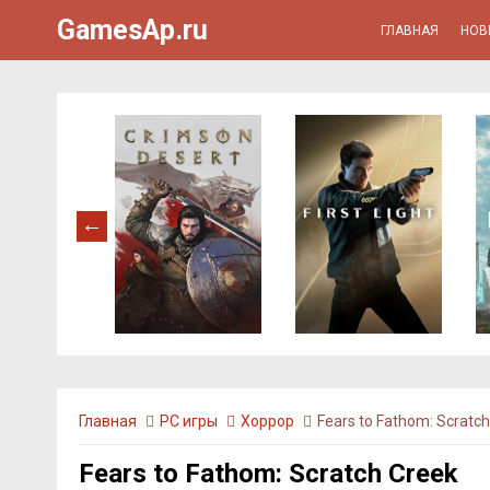
GamesAp.ru
ГЛАВНАЯ
НОВ
Главная
PC игры
Хоррор
Fears to Fathom: Scratc
Fears to Fathom: Scratch Creek