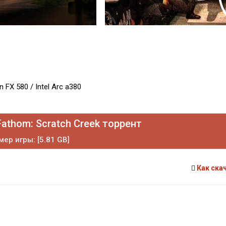
FX 580 / Intel Arc a380
Fathom: Scratch Creek торрент
мер игры: [5.81 GB]
Как ска