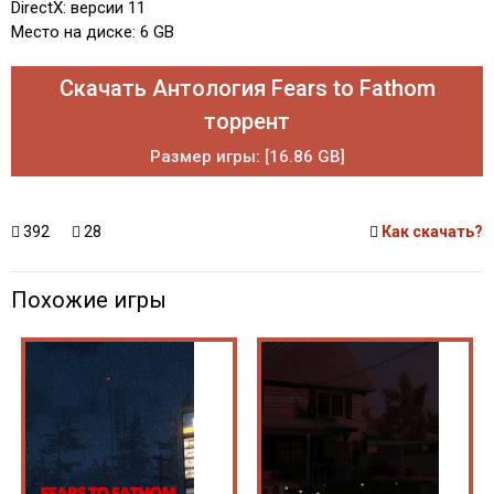
DirectX: версии 11
Место на диске: 6 GB
Скачать Антология Fears to Fathom
торрент
Размер игры: [16.86 GB]
392
28
Как скачать?
Похожие игры