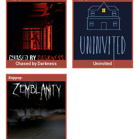
Chased by Darkness
Uninvited
Хоррор