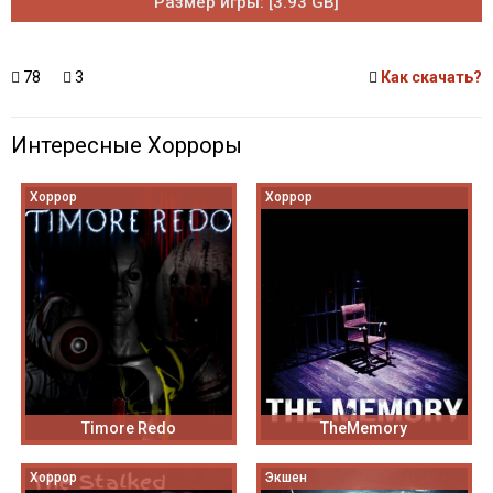
Размер игры: [3.93 GB]
78
3
Как скачать?
Интересные Хорроры
Хоррор
Хоррор
Timore Redo
TheMemory
Хоррор
Экшен