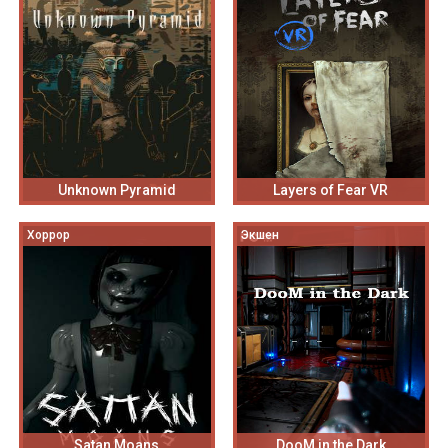
Unknown Pyramid
Layers of Fear VR
Хоррор
Экшен
Satan Moans
DooM in the Dark