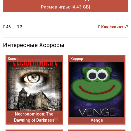
Размер игры: [4.43 GB]
46
2
Как скачать?
Интересные Хорроры
Квест
Хоррор
Necronomicon: The
Dawning of Darkness
Venge