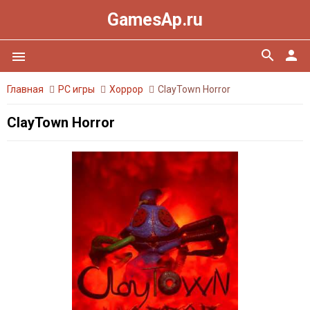
GamesAp.ru
search
person
menu
Главная
PC игры
Хоррор
ClayTown Horror
ClayTown Horror