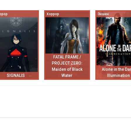
ррор
Хоррор
Экшен
FATAL FRAME /
PROJECT ZERO:
Maiden of Black
Alone in the Da
SIGNALIS
Water
Illumination