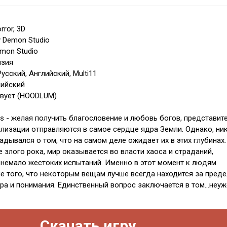
rror, 3D
y Demon Studio
emon Studio
нзия
усский, Английский, Multi11
лийский
твует (HOODLUM)
ds - желая получить благословение и любовь богов, представит
лизации отправляются в самое сердце ядра Земли. Однако, ни
адывался о том, что на самом деле ожидает их в этих глубинах.
е злого рока, мир оказывается во власти хаоса и страданий,
 немало жестоких испытаний. Именно в этот момент к людям
е того, что некоторым вещам лучше всегда находится за пред
ра и понимания. Единственный вопрос заключается в том...неуж
Скачать игру