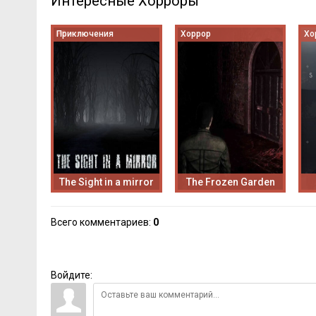
Интересные Хорроры
Приключения
Хоррор
Хо
The Sight in a mirror
The Frozen Garden
Всего комментариев
:
0
Войдите: