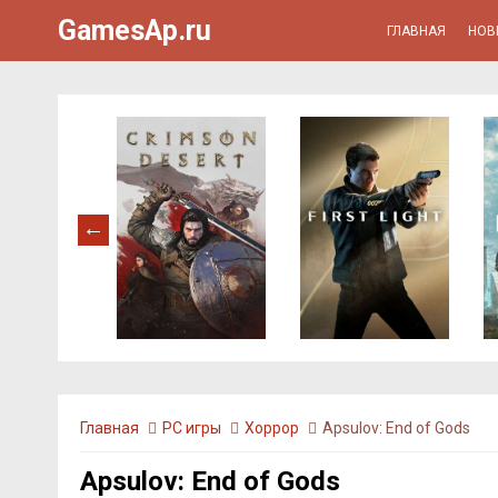
GamesAp.ru
ГЛАВНАЯ
НОВ
Главная
PC игры
Хоррор
Apsulov: End of Gods
Apsulov: End of Gods