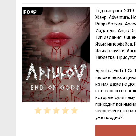
Год выпуска: 2019
Жанр: Adventure, Ho
Разработчик: Angr
Издатель: Angry D
Тип издания: Лице
Язык интерфейса: Р
Язык озвучки: Анг
Таблетка: Присутс
Apsulov: End of Go
человеческой циви
из них даже не дог
вот, словно по вол
которые сулят ему
приходит понимани
человеческого взо
уже поздно?