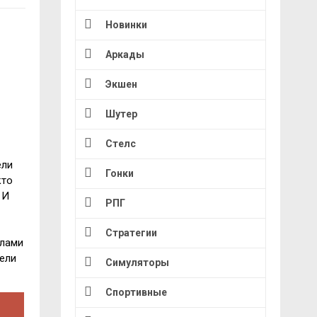
Новинки
Аркады
Экшен
Шутер
Стелс
ели
Гонки
кто
 И
РПГ
Стратегии
елами
ели
Симуляторы
Спортивные