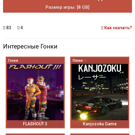
Размер игры: [8 GB]
83
4
Как скачать?
Интересные Гонки
Гонки
Гонки
FLASHOUT 3
Kanjozoku Game