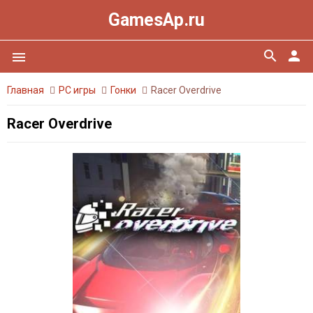
GamesAp.ru
search
person
menu
Главная
PC игры
Гонки
Racer Overdrive
Racer Overdrive