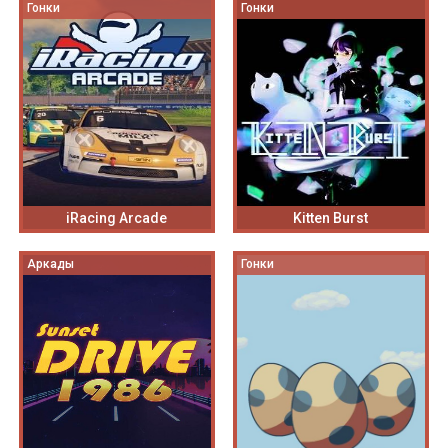
Гонки
Гонки
iRacing Arcade
Kitten Burst
Аркады
Гонки