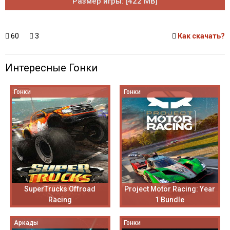
Размер игры: [422 MB]
60
3
Как скачать?
Интересные Гонки
Гонки
Гонки
SuperTrucks Offroad
Project Motor Racing: Year
Racing
1 Bundle
Аркады
Гонки