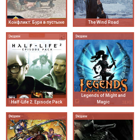
Конфликт: Буря в пустыне
The Wind Road
Экшен
Экшен
Legends of Might and
Half-Life 2: Episode Pack
Magic
Экшен
Экшен