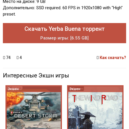
Место на диске: 9 GB
Дополнительно: SSD required. 60 FPS in 1920x1080 with "High"
preset.
Скачать Yerba Buena торрент
Размер игры: [6.55 GB]
74
4
Как скачать?
Интересные Экшн игры
Экшен
Экшен