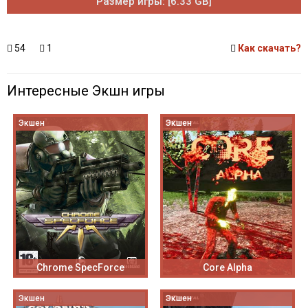
Размер игры: [6.33 GB]
54
1
Как скачать?
Интересные Экшн игры
Экшен
Экшен
Chrome SpecForce
Core Alpha
Экшен
Экшен