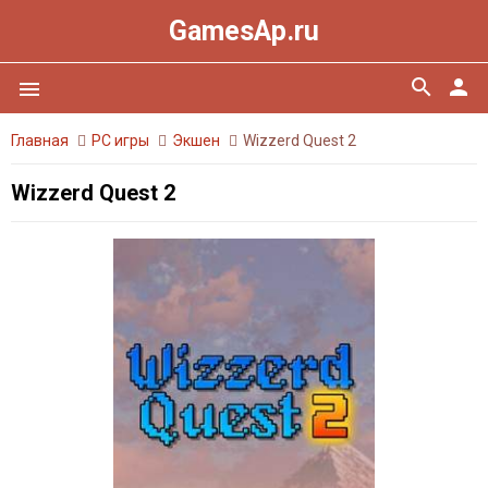
GamesAp.ru
search
person
menu
Главная
PC игры
Экшен
Wizzerd Quest 2
Wizzerd Quest 2