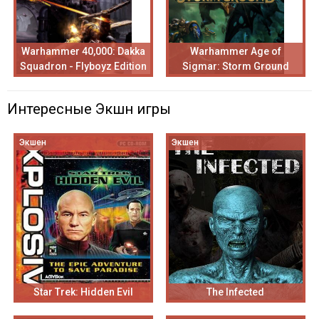
Warhammer 40,000: Dakka
Warhammer Age of
Squadron - Flyboyz Edition
Sigmar: Storm Ground
Интересные Экшн игры
Экшен
Экшен
Star Trek: Hidden Evil
The Infected