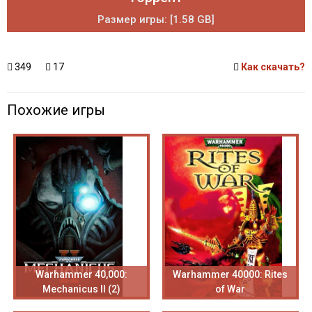
Размер игры: [1.58 GB]
349
17
Как скачать?
Похожие игры
Warhammer 40,000:
Warhammer 40000: Rites
Mechanicus II (2)
of War