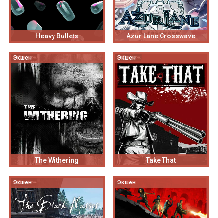
Heavy Bullets
Azur Lane Crosswave
Экшен
Экшен
The Withering
Take That
Экшен
Экшен