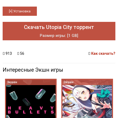
Скачать Utopia City торрент
Размер игры: [1 GB]
913
56
Как скачать?
Интересные Экшн игры
Экшен
Экшен