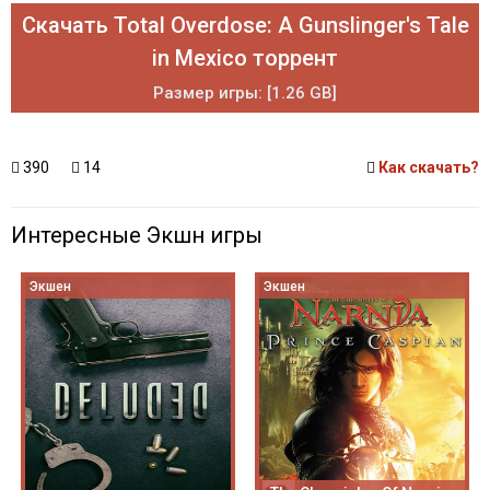
Скачать Total Overdose: A Gunslinger's Tale
in Mexico торрент
Размер игры: [1.26 GB]
390
14
Как скачать?
Интересные Экшн игры
Экшен
Экшен