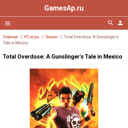
GamesAp.ru
search
person
menu
Главная
PC игры
Экшен
Total Overdose: A Gunslinger's
Tale in Mexico
Total Overdose: A Gunslinger's Tale in Mexico