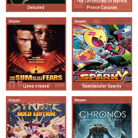
The Chronicles Of Narnia:
Deluded
Prince Caspian
Экшен
Экшен
Цена страха
Spectacular Sparky
Экшен
Экшен