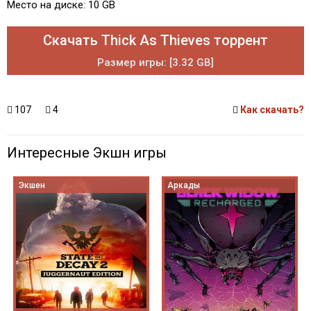
Место на диске: 10 GB
Скачать Thick As Thieves торрент
Размер игры: [3.32 GB]
107
4
Как скачать?
Интересные Экшн игры
Экшен
Аркады