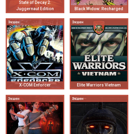
State of Decay 2:
Juggernaut Edition
Black Widow: Recharged
Экшен
Экшен
X-COM Enforcer
Elite Warriors Vietnam
Экшен
Экшен