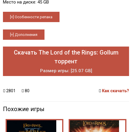
Место на диске: 45 GB
Скачать The Lord of the Rings: Gollum
торрент
Размер игры: [25.07 GB]
2801
80
Как скачать?
Похожие игры