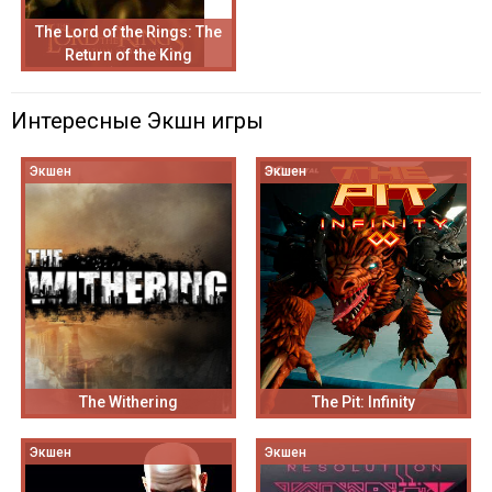
The Lord of the Rings: The
Return of the King
Интересные Экшн игры
Экшен
Экшен
The Withering
The Pit: Infinity
Экшен
Экшен