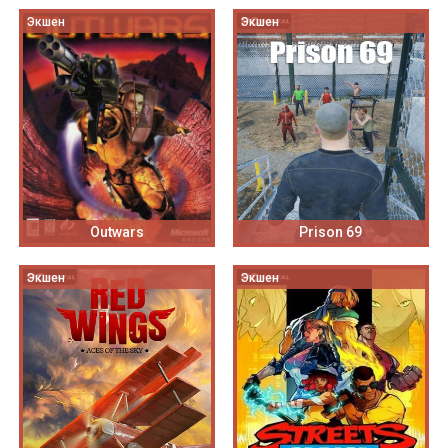
Экшен
Экшен
Outwars
Prison 69
Экшен
Экшен