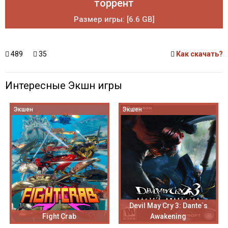
торрент
Размер игры: [6.6 GB]
489
35
Как скачать?
Интересные Экшн игры
Экшен
Экшен
Devil May Cry 3: Dante`s
Fight Crab
Awakening