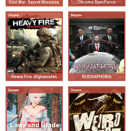
Civil War: Secret Missions
Chrome SpecForce
Экшен
Экшен
Heavy Fire: Afghanistan
RUSSIAPHOBIA
Экшен
Экшен