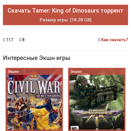
Скачать Tamer: King of Dinosaurs торрент
Размер игры: [18.28 GB]
117
8
Как скачать?
Интересные Экшн игры
Экшен
Экшен