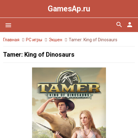
GamesAp.ru
search
person
menu
Главная
PC игры
Экшен
Tamer: King of Dinosaurs
Tamer: King of Dinosaurs