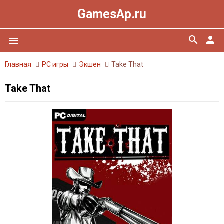
GamesAp.ru
search
person
menu
Главная
PC игры
Экшен
Take That
Take That