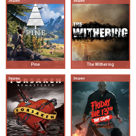
Экшен
Экшен
Pine
The Withering
Экшен
Экшен