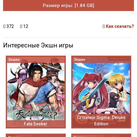
Размер игры: [1.84 GB]
372
12
Как скачать?
Интересные Экшн игры
Экшен
Экшен
Croixleur Sigma: Deluxe
Fate Seeker
Edition